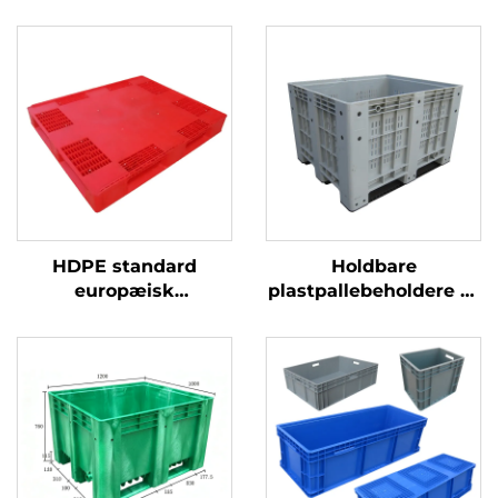
HDPE standard
Holdbare
europæisk
plastpallebeholdere til
plastikbakke 1200 *
effektiv logistik og
1000 mm, 1210, bruges
opbevaring
til opbevaring og
transport i
ølflaskefabrikker.