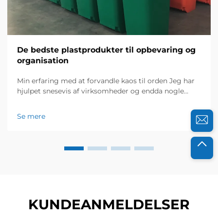
De bedste plastprodukter til opbevaring og
organisation
Min erfaring med at forvandle kaos til orden Jeg har
hjulpet snesevis af virksomheder og endda nogle
husholdninger med at modernisere deres
opbevaringspladser, og jeg kender den frustration,
Se mere
uordnede omgivelser kan medføre. I sidste år
henvendte et lokalt elektroniklager sig...
KUNDEANMELDELSER