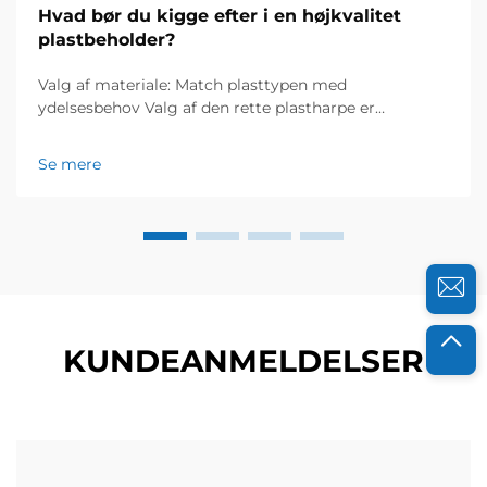
Hvad bør du kigge efter i en højkvalitet
plastbeholder?
Valg af materiale: Match plasttypen med
ydelsesbehov Valg af den rette plastharpe er
grundlæggende for at sikre, at beholderen fungerer
pålideligt under forventede forhold. Valget af harpe
Se mere
påvirker direkte holdbarhed, sikkerhed og funktion...
KUNDEANMELDELSER