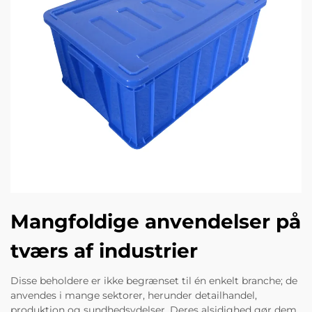
Mangfoldige anvendelser på
tværs af industrier
Disse beholdere er ikke begrænset til én enkelt branche; de
anvendes i mange sektorer, herunder detailhandel,
produktion og sundhedsydelser. Deres alsidighed gør dem