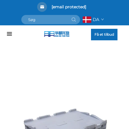
[email protected]
DA
Få et tilbud