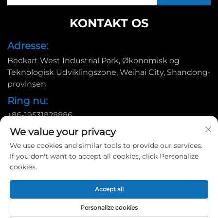
KONTAKT OS
Adresse:
Beckart West Industrial Park, Økonomisk og
Teknologisk Udviklingszone, Weihai City, Shandong-
provinsen
Ring nu:
+86-19531828886
E-mail:
We value your privacy
We use cookies and similar tools to provide our services.
[email protected]
If you don't want to accept all cookies, click Personalize
cookies.
Copyright © 2025 af Huadu Pallet Manufacturing Co., Ltd. |
Accept all
Privatlivspolitik
Personalize cookies