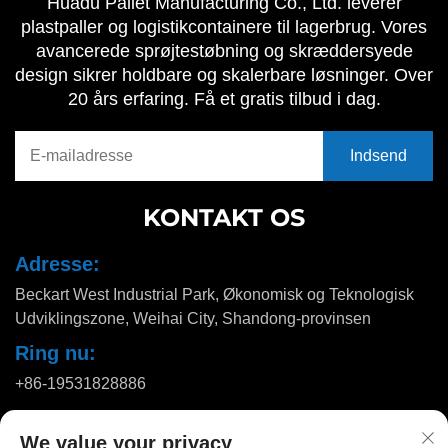
Huadu Pallet Manufacturing Co., Ltd. leverer
plastpaller og logistikcontainere til lagerbrug. Vores
avancerede sprøjtestøbning og skræddersyede
design sikrer holdbare og skalerbare løsninger. Over
20 års erfaring. Få et gratis tilbud i dag.
KONTAKT OS
Adresse:
Beckart West Industrial Park, Økonomisk og Teknologisk
Udviklingszone, Weihai City, Shandong-provinsen
Ring nu:
+86-19531828886
E-mail:
We value your privacy