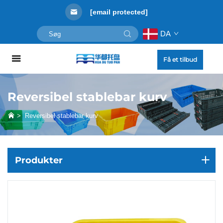
[email protected]
DA
Få et tilbud
Reversibel stablebar kurv
>
Reversibel stablebar kurv
Produkter