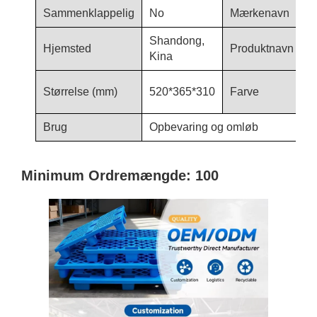
Sammenklappelig
No
Mærkenavn
H
Shandong,
K
Hjemsted
Produktnavn
Kina
P
b
Størrelse (mm)
520*365*310
Farve
h
Brug
Opbevaring og omløb
Minimum Ordremængde: 100