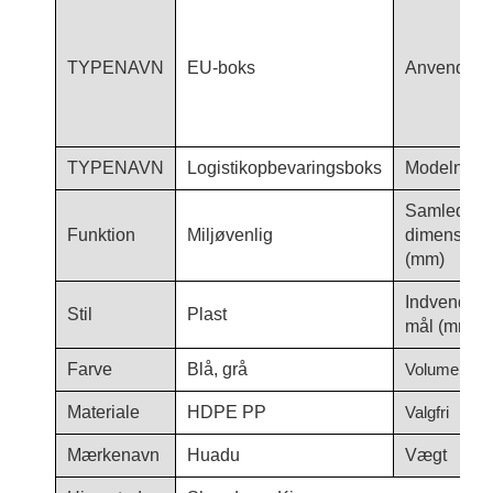
TYPENAVN
EU-boks
Anvendels
TYPENAVN
Logistikopbevaringsboks
Modelnum
Samlede
Funktion
Miljøvenlig
dimensione
(mm)
Indvendige
Stil
Plast
mål (mm)
Farve
Blå, grå
Volumen (L)
Materiale
HDPE PP
Valgfri
Mærkenavn
Huadu
Vægt