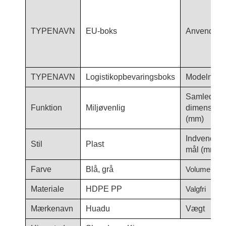
TYPENAVN
EU-boks
Anvendels
TYPENAVN
Logistikopbevaringsboks
Modelnum
Samlede
Funktion
Miljøvenlig
dimensione
(mm)
Indvendige
Stil
Plast
mål (mm)
Farve
Blå, grå
Volumen (L)
Materiale
HDPE PP
Valgfri
Mærkenavn
Huadu
Vægt