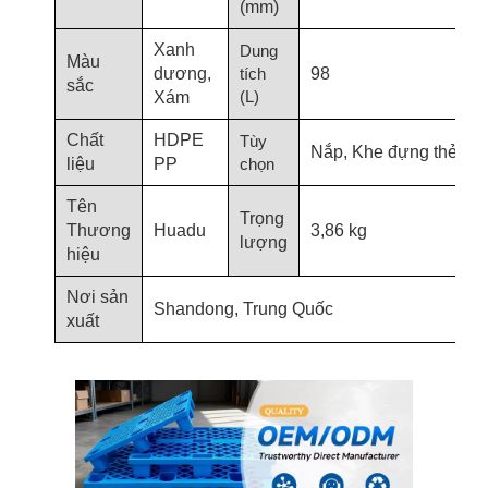
(mm)
Xanh
Dung
Màu
dương,
tích
98
sắc
(L)
Xám
Chất
HDPE
Tùy
Nắp, Khe đựng thẻ
liệu
PP
chọn
Tên
Trọng
Thương
Huadu
3,86 kg
lượng
hiệu
Nơi sản
Shandong, Trung Quốc
xuất