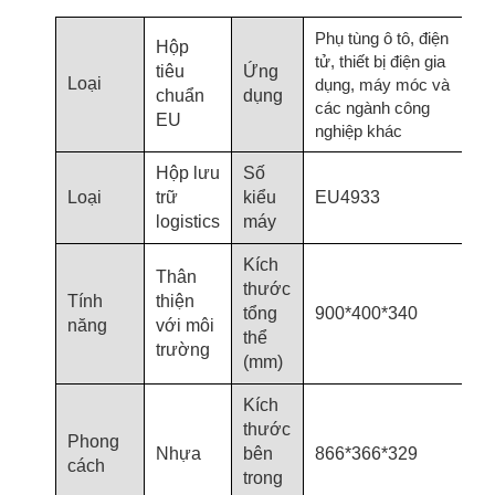
Phụ tùng ô tô, điện
Hộp
tử, thiết bị điện gia
tiêu
Ứng
Loại
dụng, máy móc và
chuẩn
dụng
các ngành công
EU
nghiệp khác
Hộp lưu
Số
Loại
trữ
kiểu
EU4933
logistics
máy
Kích
Thân
thước
Tính
thiện
tổng
900*400*340
năng
với môi
thể
trường
(mm)
Kích
thước
Phong
Nhựa
bên
866*366*329
cách
trong