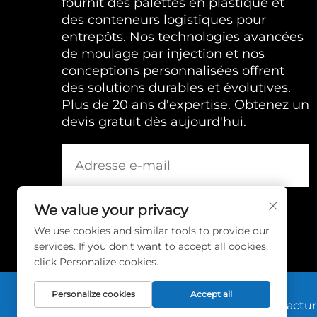
fournit des palettes en plastique et
des conteneurs logistiques pour
entrepôts. Nos technologies avancées
de moulage par injection et nos
conceptions personnalisées offrent
des solutions durables et évolutives.
Plus de 20 ans d'expertise. Obtenez un
devis gratuit dès aujourd'hui.
We value your privacy
We use cookies and similar tools to provide our
services. If you don't want to accept all cookies,
click Personalize cookies.
Personalize cookies
Accept all
Copyright © 2025 par Huadu Pallet Manufacturin