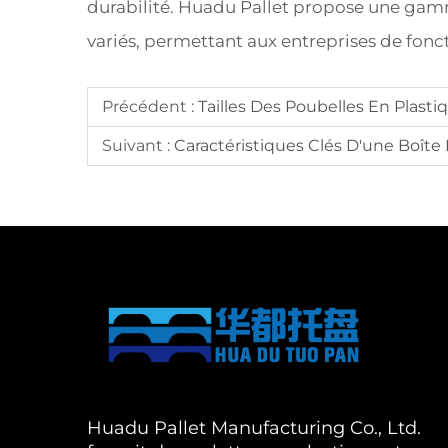
durabilité. Huadu Pallet propose une gamm
variés, permettant aux entreprises de fonc
Précédent :
Tailles Des Poubelles En Plasti
Suivant :
Caractéristiques Clés D'une Boît
Huadu Pallet Manufacturing Co., Ltd.