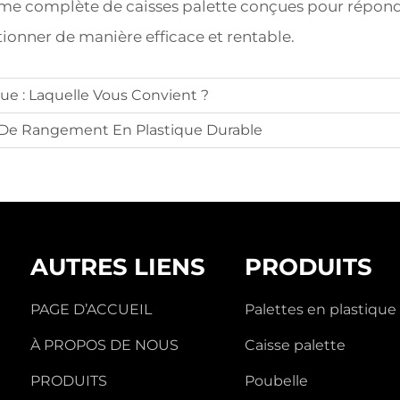
e complète de caisses palette conçues pour répondre
tionner de manière efficace et rentable.
que : Laquelle Vous Convient ?
e De Rangement En Plastique Durable
AUTRES LIENS
PRODUITS
PAGE D’ACCUEIL
Palettes en plastique
À PROPOS DE NOUS
Caisse palette
PRODUITS
Poubelle