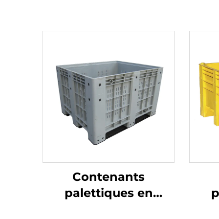
Contenants
palettiques en
p
plastique durables
pla