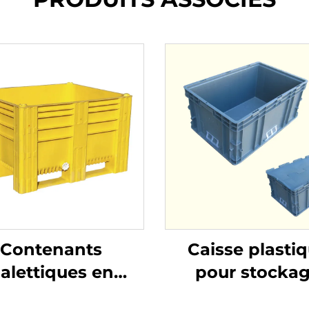
Contenants
Caisse plasti
alettiques en
pour stocka
stique durables
logistique et rot