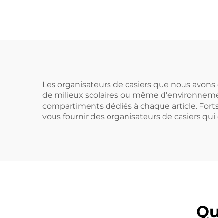
pour une logistique
pou
et un stockage
e
efficaces
Les organisateurs de casiers que nous avons 
de milieux scolaires ou même d'environnement
compartiments dédiés à chaque article. For
vous fournir des organisateurs de casiers qui 
Qu