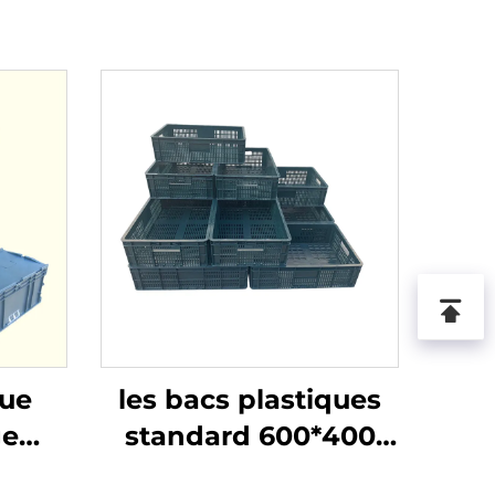
que
les bacs plastiques
ge
standard 600*400
ation
sont plus efficaces