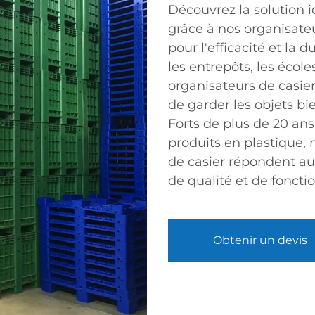
Découvrez la solution 
grâce à nos organisat
pour l'efficacité et la d
les entrepôts, les école
organisateurs de casie
de garder les objets bie
Forts de plus de 20 an
produits en plastique, 
de casier répondent au
de qualité et de fonctio
Obtenir un devis