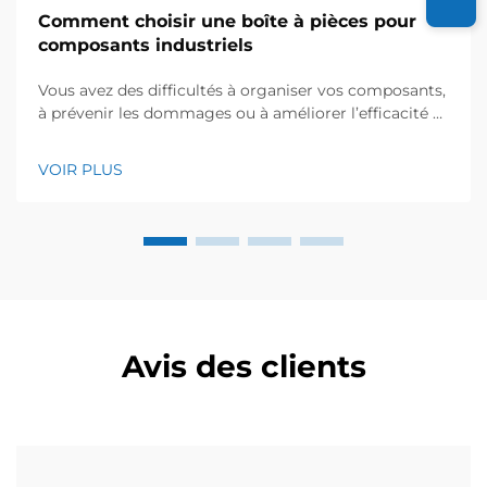
Comment choisir une boîte à pièces pour
composants industriels
Vous avez des difficultés à organiser vos composants,
à prévenir les dommages ou à améliorer l’efficacité ?
Découvrez 5 critères essentiels pour choisir la boîte
adéquate pour pièces industrielles : matériau,
VOIR PLUS
conception, compatibilité, personnalisation et fiabilité
du fournisseur. Téléchargez dès maintenant votre
liste de vérification.
Avis des clients