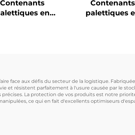
Contenants
Contenants
alettiques en
palettiques 
stique durables
plastique dura
r une logistique
pour une logist
t un stockage
et un stocka
efficaces.
efficaces.
aire face aux défis du secteur de la logistique. Fabriqu
vie et résistent parfaitement à l'usure causée par le stoc
s précises. La protection de vos produits est notre prior
manipulées, ce qui en fait d'excellents optimiseurs d'