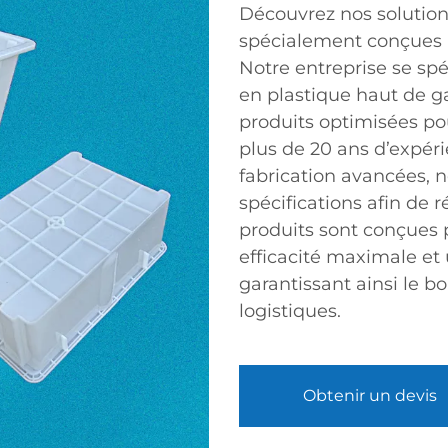
Découvrez nos solution
spécialement conçues p
Notre entreprise se spé
en plastique haut de 
produits optimisées pou
plus de 20 ans d’expér
fabrication avancées,
spécifications afin de 
produits sont conçues p
efficacité maximale et
garantissant ainsi le 
logistiques.
Obtenir un devis