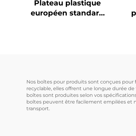
Plateau plastique
européen standard
p
en HDPE 1200 * 1000
pla
mm, surface plate
pou
1210, adapté aux
e
industries chimique,
alimentaire,
d'impression, etc.
Nos boîtes pour produits sont conçues pour f
recyclable, elles offrent une longue durée de 
boîtes sont produites selon vos spécification
boîtes peuvent être facilement empilées et 
transport.