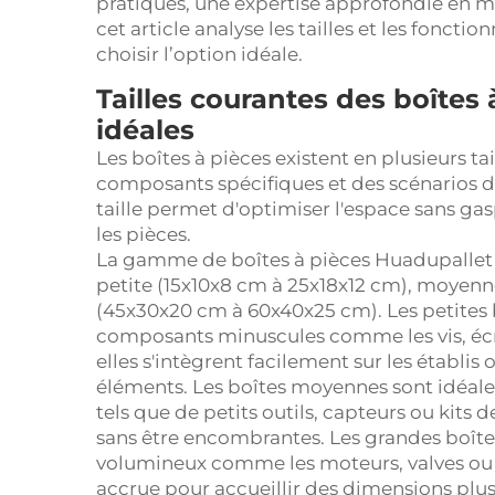
pratiques, une expertise approfondie en mat
cet article analyse les tailles et les fonctio
choisir l’option idéale.
Tailles courantes des boîtes à
idéales
Les boîtes à pièces existent en plusieurs t
composants spécifiques et des scénarios de
taille permet d'optimiser l'espace sans ga
les pièces.
La gamme de boîtes à pièces Huadupallet co
petite (15x10x8 cm à 25x18x12 cm), moyen
(45x30x20 cm à 60x40x25 cm). Les petites
composants minuscules comme les vis, écro
elles s'intègrent facilement sur les établi
éléments. Les boîtes moyennes sont idéale
tels que de petits outils, capteurs ou kits d
sans être encombrantes. Les grandes boît
volumineux comme les moteurs, valves ou
accrue pour accueillir des dimensions plu