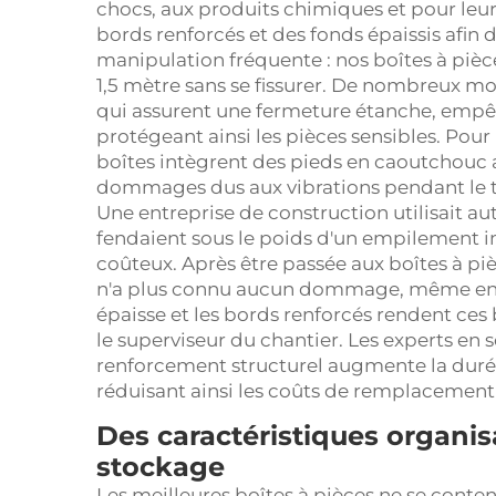
chocs, aux produits chimiques et pour leur
bords renforcés et des fonds épaissis afin
manipulation fréquente : nos boîtes à piè
1,5 mètre sans se fissurer. De nombreux mo
qui assurent une fermeture étanche, empêch
protégeant ainsi les pièces sensibles. Pou
boîtes intègrent des pieds en caoutchouc af
dommages dus aux vibrations pendant le t
Une entreprise de construction utilisait aut
fendaient sous le poids d'un empilement
coûteux. Après être passée aux boîtes à pi
n'a plus connu aucun dommage, même en em
épaisse et les bords renforcés rendent ces 
le superviseur du chantier. Les experts en
renforcement structurel augmente la durée 
réduisant ainsi les coûts de remplacement
Des caractéristiques organis
stockage
Les meilleures boîtes à pièces ne se conten