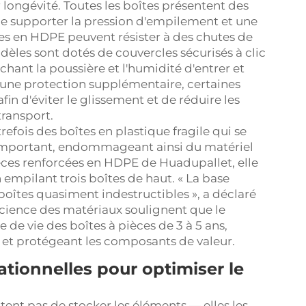
 longévité. Toutes les boîtes présentent des
 de supporter la pression d'empilement et une
ces en HDPE peuvent résister à des chutes de
dèles sont dotés de couvercles sécurisés à clic
ant la poussière et l'humidité d'entrer et
r une protection supplémentaire, certaines
in d'éviter le glissement et de réduire les
ransport.
refois des boîtes en plastique fragile qui se
 important, endommageant ainsi du matériel
èces renforcées en HDPE de Huadupallet, elle
pilant trois boîtes de haut. « La base
boîtes quasiment indestructibles », a déclaré
 science des matériaux soulignent que le
de vie des boîtes à pièces de 3 à 5 ans,
 et protégeant les composants de valeur.
ationnelles pour optimiser le
tent pas de stocker les éléments — elles les