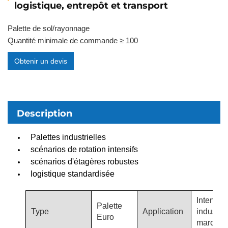
logistique, entrepôt et transport
Palette de sol/rayonnage
Quantité minimale de commande ≥ 100
Obtenir un devis
Description
Palettes industrielles
scénarios de rotation intensifs
scénarios d'étagères robustes
logistique standardisée
Intensif,
Palette
Type
Application
industrie
Euro
marchand