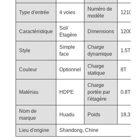
Numéro de
Type d'entrée
4 voies
1210-T8
modèle
Sol/
Caractéristique
Dimensions
1200*10
Étagère
Simple
Charge
Style
1.5T
face
dynamique
Charge
Couleur
Optionnel
8T
statique
Charge
Matériau
HDPE
portée par
0.8T
l'étagère
Nom de
Huadu
Poids
18,3 kg
marque
Lieu d'origine
Shandong, Chine