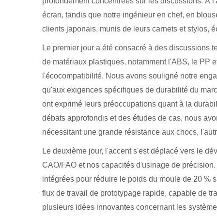
profondément concentrées sur les discussions. À l
écran, tandis que notre ingénieur en chef, en blous
clients japonais, munis de leurs carnets et stylos,
Le premier jour a été consacré à
des discussions t
de matériaux plastiques, notamment l'ABS, le PP et
l'écocompatibilité. Nous avons souligné notre eng
qu'aux exigences spécifiques de durabilité du marc
ont exprimé leurs préoccupations quant à la durabil
débats approfondis et des études de cas, nous avon
nécessitant une grande résistance aux chocs, l'aut
Le deuxième jour, l'accent s'est déplacé vers
le dé
CAO/FAO et nos capacités d'usinage de précision. 
intégrées pour réduire le poids du moule de 20 % sa
flux de travail de prototypage rapide, capable de 
plusieurs idées innovantes concernant les systèmes 