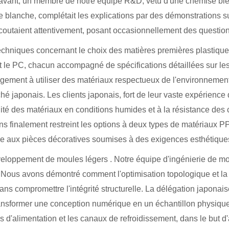
'avant, un membre de notre équipe R&D, vêtu d'une chemise bleu
e blanche, complétait les explications par des démonstrations s
 écoutaient attentivement, posant occasionnellement des question
echniques concernant le choix des matières premières plastiqu
 le PC, chacun accompagné de spécifications détaillées sur les 
agement à utiliser des matériaux respectueux de l'environnemen
hé japonais. Les clients japonais, fort de leur vaste expérienc
ité des matériaux en conditions humides et à la résistance des 
s finalement restreint les options à deux types de matériaux PP
re aux pièces décoratives soumises à des exigences esthétiques 
veloppement de moules légers
. Notre équipe d'ingénierie de 
Nous avons démontré comment l'optimisation topologique et la 
ns compromettre l'intégrité structurelle. La délégation japonai
transformer une conception numérique en un échantillon physique
d'alimentation et les canaux de refroidissement, dans le but d'am