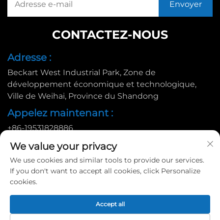
CONTACTEZ-NOUS
Adresse :
Beckart West Industrial Park, Zone de
développement économique et technologique,
Ville de Weihai, Province du Shandong
Appelez maintenant :
+86-19531828886
E-mail :
We value your privacy
[email protected]
We use cookies and similar tools to provide our services.
If you don't want to accept all cookies, click Personalize
cookies.
Copyright © 2025 par Huadu Pallet Manufacturing Co., Ltd. |
Accept all
Politique de confidentialité