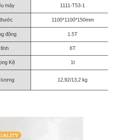
ểu máy
1111-T53-1
 thước
1100*1100*150mm
ng động
1.5T
 tĩnh
6T
rọng Kệ
1t
 lượng
12,92/13,2 kg