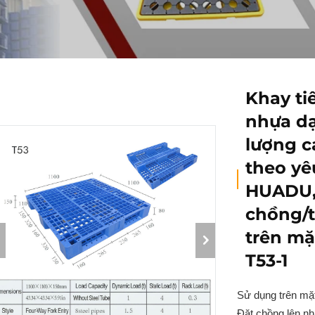
Khay ti
nhựa dạ
lượng ca
theo yê
HUADU,
chồng/t
trên mặ
T53-1
Sử dụng trên mặt
Đặt chồng lên n