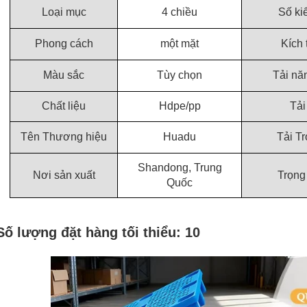
Loại mục
4 chiều
Số ki
Phong cách
một mặt
Kích
Màu sắc
Tùy chọn
Tải nă
Chất liệu
Hdpe/pp
Tải
Tên Thương hiệu
Huadu
Tải T
Shandong, Trung
Nơi sản xuất
Trọng
Quốc
Số lượng đặt hàng tối thiểu: 10