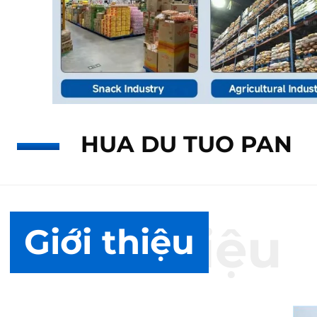
HUA DU TUO PAN
Giới thiệu
Giới thiệu