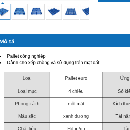
Mô tả
Pallet công nghiệp
Dành cho xếp chồng và sử dụng trên mặt đất
Loại
Pallet euro
Ứng
Loại mục
4 chiều
Số ki
Phong cách
một mặt
Kích th
Màu sắc
xanh dương
Tải nă
Chất liệu
Hdpe/pp
Tải