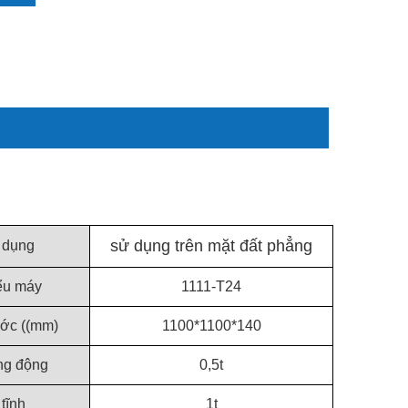
sử dụng trên mặt đất phẳng
 dụng
ểu máy
1111-T24
ước ((mm)
1100*1100*140
ng động
0,5t
 tĩnh
1t