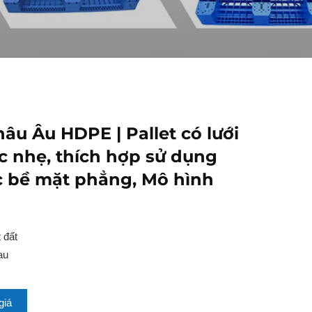
âu Âu HDPE | Pallet có lưới
c nhẹ, thích hợp sử dụng
c bề mặt phẳng, Mô hình
 đất
au
giá