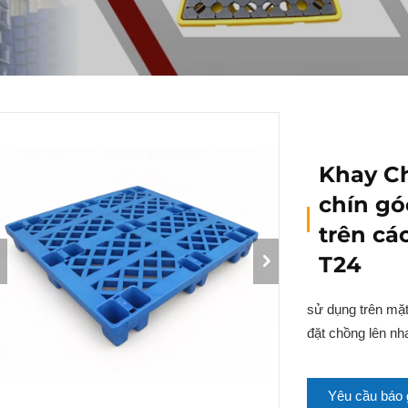
Khay Ch
chín gó
trên cá
T24
sử dụng trên mặt
đặt chồng lên nh
Yêu cầu báo 