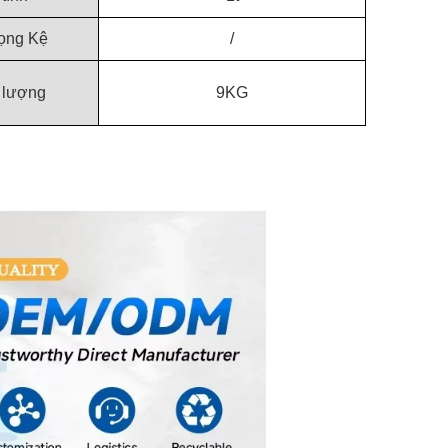
rọng Kệ
/
 lượng
9KG