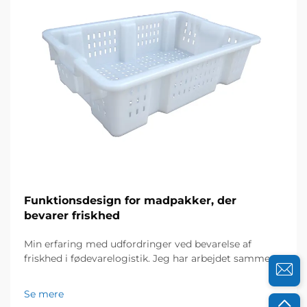
Funktionsdesign for madpakker, der
bevarer friskhed
Min erfaring med udfordringer ved bevarelse af
friskhed i fødevarelogistik. Jeg har arbejdet sammen
med fødevarefordelere og cateringvirksomheder i
mange år, og jeg kender vigtigheden af friskhed for
Se mere
deres succes. For et par år siden henvendte en lokal