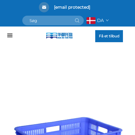
[email protected]
DA
Få et tilbud