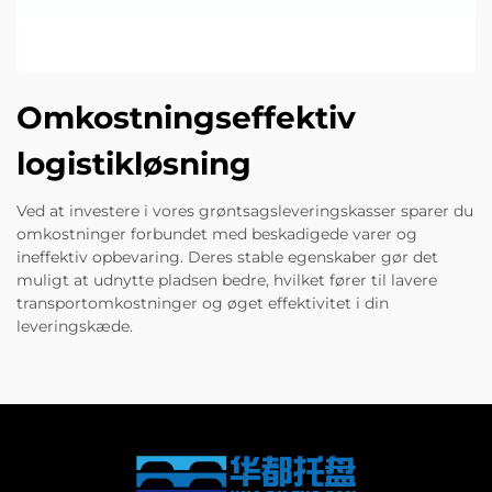
Omkostningseffektiv
logistikløsning
Ved at investere i vores grøntsagsleveringskasser sparer du
omkostninger forbundet med beskadigede varer og
ineffektiv opbevaring. Deres stable egenskaber gør det
muligt at udnytte pladsen bedre, hvilket fører til lavere
transportomkostninger og øget effektivitet i din
leveringskæde.