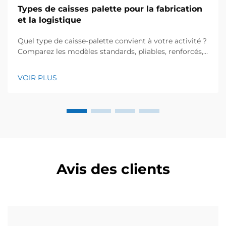
Types de caisses palette pour la fabrication
et la logistique
Quel type de caisse-palette convient à votre activité ?
Comparez les modèles standards, pliables, renforcés,
agréés pour les denrées alimentaires et à mailles afin
d’optimiser efficacité, sécurité et retour sur
VOIR PLUS
investissement (ROI). Téléchargez dès maintenant la
fiche technique.
Avis des clients