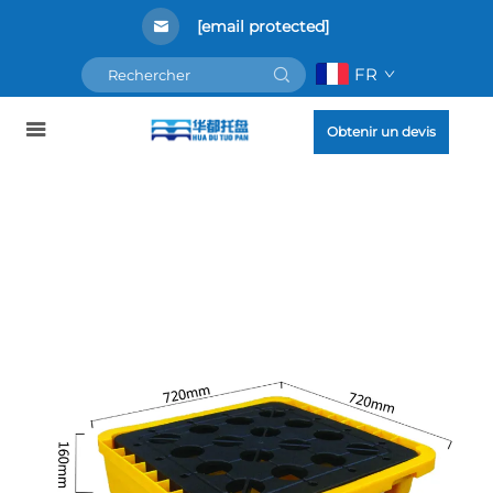
[email protected]
FR
Obtenir un devis