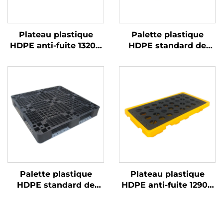
Plateau plastique
Palette plastique
HDPE anti-fuite 1320 *
HDPE standard de
1300 mm, adapté au
style européen 1100 *
stockage de fûts
1100 mm, modèle 1111
d'emballage chimique,
en grille, utilisée pour
peut contenir 4 fûts de
l'empilement en usine,
200 L.
en supermarché, sur
rayonnages ou à plat.
Palette plastique
Plateau plastique
HDPE standard de
HDPE anti-fuite 1290 *
style européen 1100 *
690 mm, adapté au
1100 mm, modèle 1111
stockage de fûts
en grille, utilisée pour
d'emballage chimique,