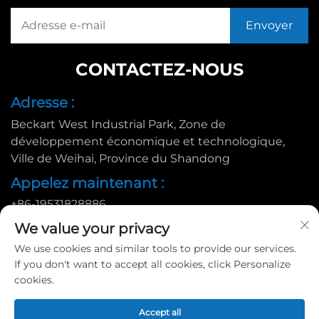
CONTACTEZ-NOUS
Adresse :
Beckart West Industrial Park, Zone de
développement économique et technologique,
Ville de Weihai, Province du Shandong
Appelez maintenant :
+86-19531828886
E-mail :
We value your privacy
We use cookies and similar tools to provide our services.
[email protected]
If you don't want to accept all cookies, click Personalize
cookies.
Copyright © 2025 par Huadu Pallet Manufacturing Co., Ltd. |
Accept all
Politique de confidentialité