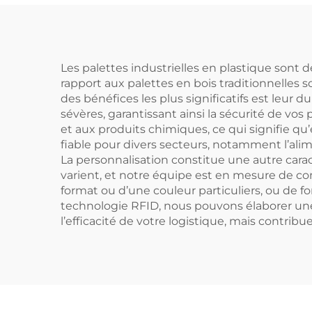
chimique, peut
pou
contenir 4 fûts de
200 L.
su
ra
Les palettes industrielles en plastique sont
rapport aux palettes en bois traditionnelles 
des bénéfices les plus significatifs est leur d
sévères, garantissant ainsi la sécurité de vos
et aux produits chimiques, ce qui signifie qu
fiable pour divers secteurs, notamment l’alime
La personnalisation constitue une autre carac
varient, et notre équipe est en mesure de c
format ou d’une couleur particuliers, ou de f
technologie RFID, nous pouvons élaborer une
l’efficacité de votre logistique, mais contri