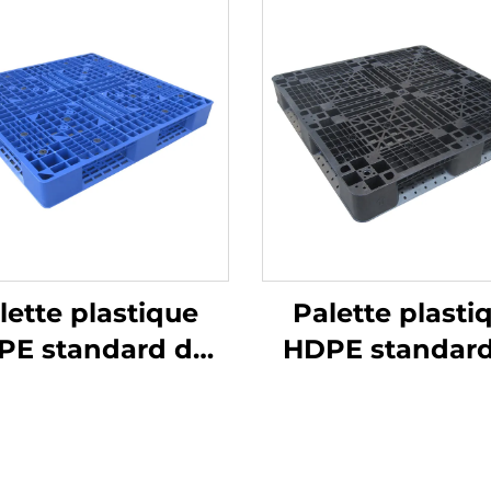
lette plastique
Palette plasti
PE standard de
HDPE standard
e européen 1100 *
style européen 1
 mm, modèle 1111
1100 mm, modèle
 grille, utilisée
en grille, utili