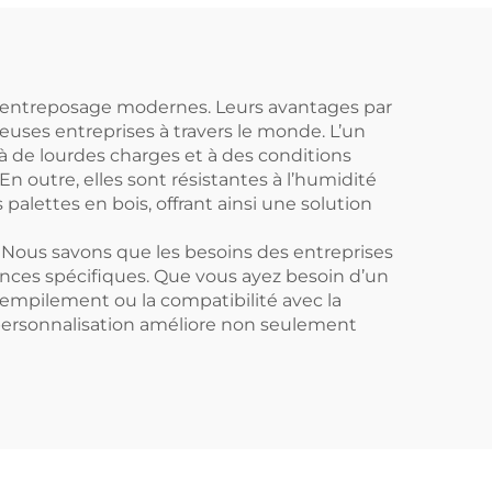
ment
chimique, peut
n
contenir 4 fûts de
sur
200 L.
u à
 l’entreposage modernes. Leurs avantages par
reuses entreprises à travers le monde. L’un
t à de lourdes charges et à des conditions
En outre, elles sont résistantes à l’humidité
alettes en bois, offrant ainsi une solution
e. Nous savons que les besoins des entreprises
nces spécifiques. Que vous ayez besoin d’un
d’empilement ou la compatibilité avec la
personnalisation améliore non seulement