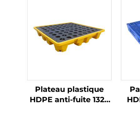
Plateau plastique
Pa
HDPE anti-fuite 1320
HD
* 1300 mm, adapté au
styl
stockage de fûts
1100
d'emballage
en