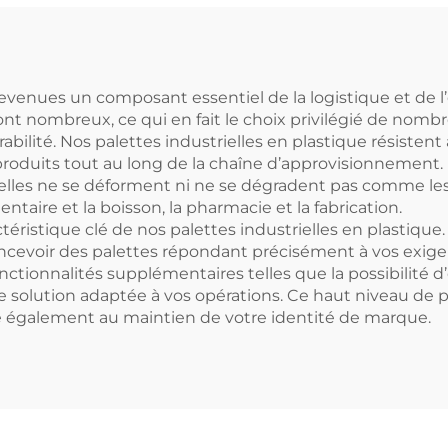
r l'empilement
pour l'empile
en usine, en
en usine, e
permarché, sur
supermarché, 
yonnages ou à
rayonnages o
 devenues un composant essentiel de la logistique et de
sont nombreux, ce qui en fait le choix privilégié de nomb
plat.
plat.
urabilité. Nos palettes industrielles en plastique résisten
 produits tout au long de la chaîne d’approvisionnement. 
’elles ne se déforment ni ne se dégradent pas comme les p
ntaire et la boisson, la pharmacie et la fabrication.
téristique clé de nos palettes industrielles en plastiqu
oncevoir des palettes répondant précisément à vos exige
onctionnalités supplémentaires telles que la possibilité 
 solution adaptée à vos opérations. Ce haut niveau de 
bue également au maintien de votre identité de marque.