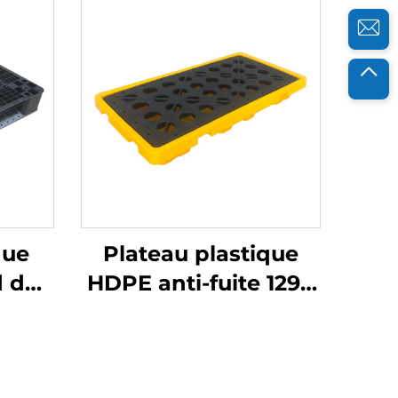
que
Plateau plastique
 de
HDPE anti-fuite 1290
100 *
* 690 mm, adapté au
 1111
stockage de fûts
sée
d'emballage