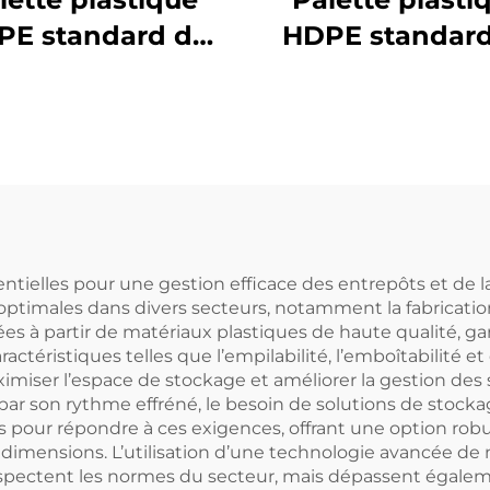
PE standard de
HDPE standard
e européen 1100 *
style européen 1
 mm, modèle 1111
1100 mm, modèle
 grille, utilisée
en grille, utili
r l'empilement
pour l'empile
en usine, en
en usine, e
permarché, sur
supermarché, 
yonnages ou à
rayonnages o
entielles pour une gestion efficace des entrepôts et de 
ptimales dans divers secteurs, notamment la fabrication, 
plat.
plat.
es à partir de matériaux plastiques de haute qualité, garan
téristiques telles que l’empilabilité, l’emboîtabilité e
imiser l’espace de stockage et améliorer la gestion des 
r son rythme effréné, le besoin de solutions de stockag
s pour répondre à ces exigences, offrant une option robu
dimensions. L’utilisation d’une technologie avancée de
spectent les normes du secteur, mais dépassent égaleme