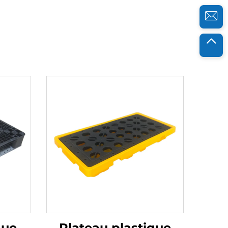
que
Plateau plastique