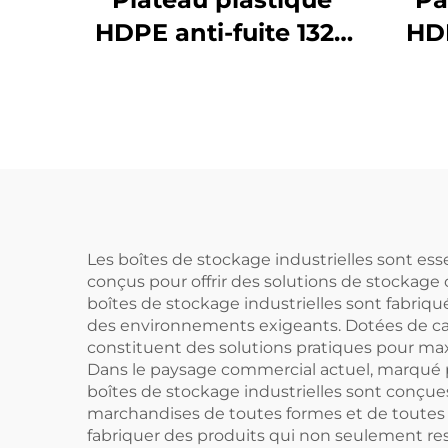
HDPE anti-fuite 1320
HD
* 1300 mm, adapté au
styl
stockage de fûts
1100
d'emballage
en
chimique, peut
pou
contenir 4 fûts de
200 L.
su
ra
Les boîtes de stockage industrielles sont ess
conçus pour offrir des solutions de stockage o
boîtes de stockage industrielles sont fabriqué
des environnements exigeants. Dotées de carac
constituent des solutions pratiques pour max
Dans le paysage commercial actuel, marqué pa
boîtes de stockage industrielles sont conçue
marchandises de toutes formes et de toutes 
fabriquer des produits qui non seulement re