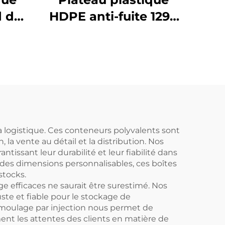
 de
HDPE anti-fuite 1290
100 *
* 690 mm, adapté au
 1111
stockage de fûts
sée
d'emballage
ment
chimique, peut
n
contenir 4 fûts de
sur
200 L.
u à
la logistique. Ces conteneurs polyvalents sont
la vente au détail et la distribution. Nos
tissant leur durabilité et leur fiabilité dans
t des dimensions personnalisables, ces boîtes
stocks.
e efficaces ne saurait être surestimé. Nos
ste et fiable pour le stockage de
 moulage par injection nous permet de
nt les attentes des clients en matière de