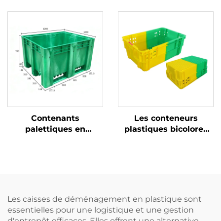
plastique durables
plastique durables
pour une logistique et
pour une logistique et
un stockage efficaces.
un stockage efficaces
Contenants
Les conteneurs
palettiques en
plastiques bicolores
plastique durables
améliorent la
pour une logistique et
reconnaissance et
un stockage efficaces.
augmentent
l'efficacité au travail.
Les caisses de déménagement en plastique sont
essentielles pour une logistique et une gestion
d'entrepôt efficaces. Elles offrent une alternative