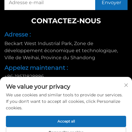
CONTACTEZ-NOUS
Adresse :
Beckart West Industrial Park, Zone de
développement économique et technologique,
Ville de Weihai, Province du Shandong
Appelez maintenant :
+86-19531828886
E-mail :
We value your privacy
We use cookies and similar tools to provide our services.
[email protected]
If you don't want to accept all cookies, click Personalize
cookies.
Copyright © 2025 par Huadu Pallet Manufacturing Co., Ltd. |
Accept all
Politique de confidentialité