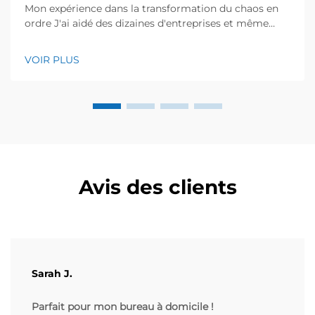
Mon expérience dans la transformation du chaos en
ordre J'ai aidé des dizaines d'entreprises et même
certains foyers à réaménager leurs espaces de
stockage, et je sais à quel point les environnements
VOIR PLUS
désordonnés peuvent être frustrants. L'année
dernière, un entrepôt d'électronique local a contacté
...
Avis des clients
Sarah J.
Parfait pour mon bureau à domicile !