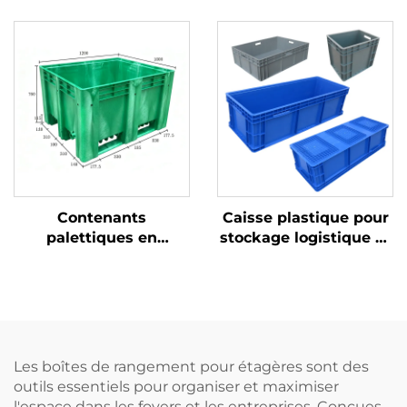
HDPE 1200 * 1000 mm,
plastique durables
1210, utilisé pour le
pour une logistique et
stockage et le
un stockage efficaces
transport dans les
usines de production
de bouteilles de bière.
Contenants
Caisse plastique pour
palettiques en
stockage logistique et
plastique durables
rotation
pour une logistique et
un stockage efficaces.
Les boîtes de rangement pour étagères sont des
outils essentiels pour organiser et maximiser
l'espace dans les foyers et les entreprises. Conçues