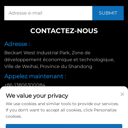
CONTACTEZ-NOUS
Adresse :
Beckart West Industrial Park, Zone de
développement économique et technologique,
Ville de Weihai, Province du Shandong
Appelez maintenant :
+86-13806300084
Email :
We value your privacy
[email protected]
We use cookies and similar tools to provide our services.
If you don't want to accept all cookies, click Personalize
cookies.
Copyright © 2025 par Huadu Pallet Manufacturing Co., Ltd. |