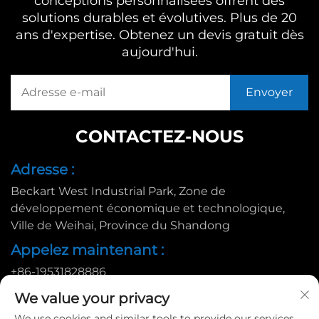
conceptions personnalisées offrent des
solutions durables et évolutives. Plus de 20
ans d'expertise. Obtenez un devis gratuit dès
aujourd'hui.
CONTACTEZ-NOUS
Adresse :
Beckart West Industrial Park, Zone de
développement économique et technologique,
Ville de Weihai, Province du Shandong
Appelez maintenant :
+86-19531828886
E-mail :
We value your privacy
[email protected]
We use cookies and similar tools to provide our services.