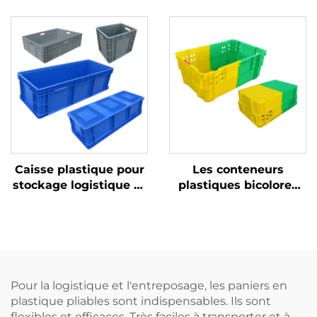
plastique durables
rotation
pour une logistique et
un stockage efficaces.
Caisse plastique pour
Les conteneurs
stockage logistique et
plastiques bicolores
rotation
améliorent la
reconnaissance et
augmentent
l'efficacité au travail.
Pour la logistique et l'entreposage, les paniers en
plastique pliables sont indispensables. Ils sont
flexibles et efficaces. Très faciles à transporter et à