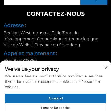
CONTACTEZ-NOUS
Adresse :
Beckart West Industrial Park, Zone de
développement économique et technologique,
Ville de Weihai, Province du Shandong
Appelez maintenant :
+86-19531828886
E-mail :
We value your privacy
We use cookies and similar tools to provide our services.
[email protected]
If you don't want to accept all cookies, click Personalize
cookies.
Copyright © 2025 par Huadu Pallet Manufacturing Co., Ltd. |
Accept all
Politique de confidentialité
Personalize cookies