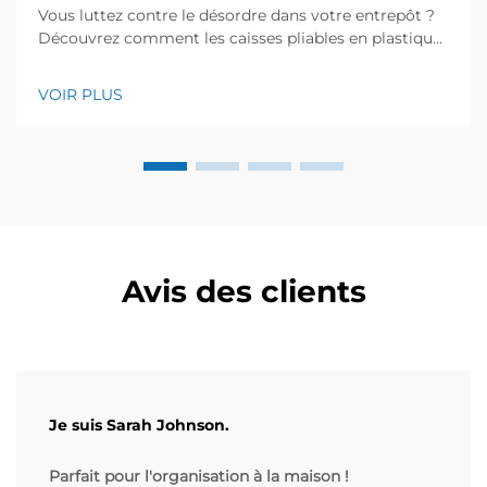
Vous luttez contre le désordre dans votre entrepôt ?
Découvrez comment les caisses pliables en plastique
réduisent l’espace de stockage requis jusqu’à 75 % —
robustes, empilables et éprouvées dans l’industrie.
VOIR PLUS
Découvrez dès maintenant des économies concrètes.
Avis des clients
Je suis Sarah Johnson.
Parfait pour l'organisation à la maison !