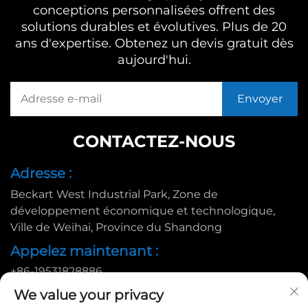
conceptions personnalisées offrent des
solutions durables et évolutives. Plus de 20
ans d'expertise. Obtenez un devis gratuit dès
aujourd'hui.
CONTACTEZ-NOUS
Adresse :
Beckart West Industrial Park, Zone de
développement économique et technologique,
Ville de Weihai, Province du Shandong
Appelez maintenant :
+86-19531828886
E-mail :
We value your privacy