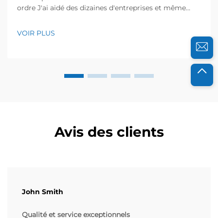
ordre J'ai aidé des dizaines d'entreprises et même
certains foyers à réaménager leurs espaces de
stockage, et je sais à quel point les environnements
VOIR PLUS
désordonnés peuvent être frustrants. L'année
dernière, un entrepôt d'électronique local a contacté
...
Avis des clients
John Smith
Qualité et service exceptionnels