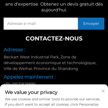
ans d'expertise. Obtenez un devis gratuit dès
aujourd'hui.
CONTACTEZ-NOUS
Adresse :
Beckart West Industrial Park, Zone de
développement économique et technologique,
Ville de Weihai, Province du Shandong
Appelez maintenant :
+86-19531828886
E-mail :
We value your privacy
We use cookies and similar tools to provide our services.
[email protected]
If you don't want to accept all cookies, click Personalize