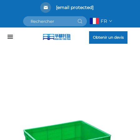
[email protected]
FR
Obtenir un devis