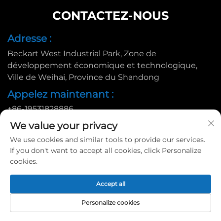
CONTACTEZ-NOUS
Adresse :
Beckart West Industrial Park, Zone de
développement économique et technologique,
Ville de Weihai, Province du Shandong
Appelez maintenant :
+86-19531828886
E-mail :
We value your privacy
We use cookies and similar tools to provide our services.
[email protected]
If you don't want to accept all cookies, click Personalize
cookies.
Copyright © 2025 par Huadu Pallet Manufacturing Co., Ltd. |
Accept all
Politique de confidentialité
Personalize cookies