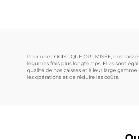
pour une logistique
pou
et un stockage
e
efficaces.
Pour une LOGISTIQUE OPTIMISÉE, nos caisses 
légumes frais plus longtemps. Elles sont égal
qualité de nos caisses et à leur large gamme
les opérations et de réduire les coûts.
Qu