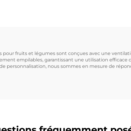
r une logistique
t un stockage
efficaces.
pour fruits et légumes sont conçues avec une ventilatio
ement empilables, garantissant une utilisation efficace d
 de personnalisation, nous sommes en mesure de répondr
estions fréquemment pos