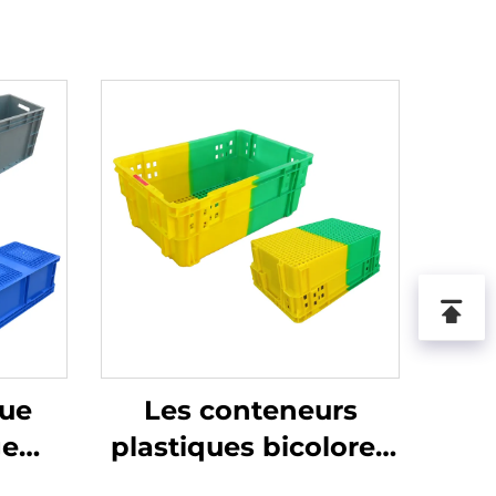
que
Les conteneurs
ge
plastiques bicolores
ation
améliorent la