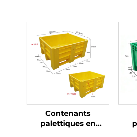
Contenants
palettiques en
p
plastique durables
pla