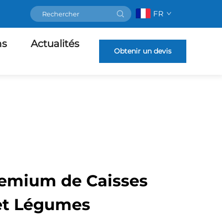
FR
ns
Actualités
Obtenir un devis
remium de Caisses
 et Légumes