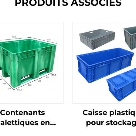
PRODUITS ASSOCIÉS
Contenants
Caisse plasti
alettiques en
pour stocka
stique durables
logistique et rot