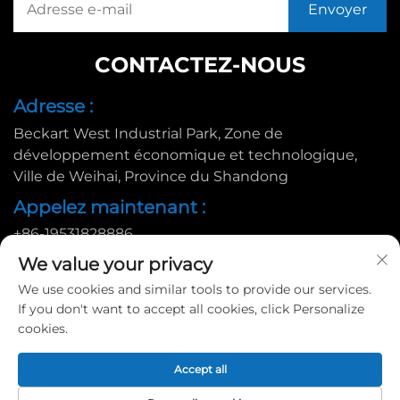
CONTACTEZ-NOUS
Adresse :
Beckart West Industrial Park, Zone de
développement économique et technologique,
Ville de Weihai, Province du Shandong
Appelez maintenant :
+86-19531828886
E-mail :
We value your privacy
We use cookies and similar tools to provide our services.
[email protected]
If you don't want to accept all cookies, click Personalize
cookies.
Copyright © 2025 par Huadu Pallet Manufacturing Co., Ltd. |
Accept all
Politique de confidentialité