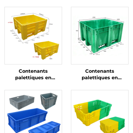
Contenants
Contenants
palettiques en
palettiques en
plastique durables
plastique durables
pour une logistique et
pour une logistique et
un stockage efficaces.
un stockage efficaces.