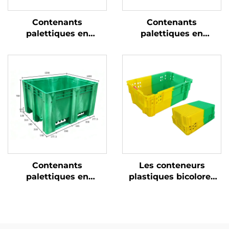
Contenants
Contenants
palettiques en
palettiques en
plastique durables
plastique durables
pour une logistique et
pour une logistique et
un stockage efficaces.
un stockage efficaces.
Contenants
Les conteneurs
palettiques en
plastiques bicolores
plastique durables
améliorent la
pour une logistique et
reconnaissance et
un stockage efficaces.
augmentent
l'efficacité au travail.