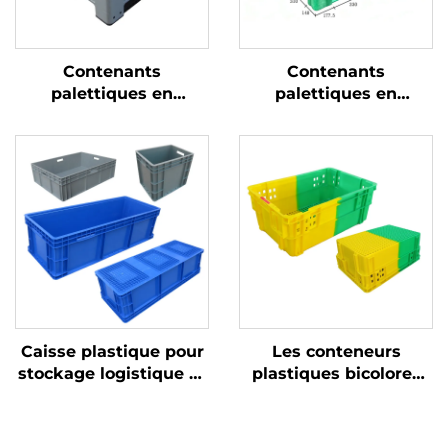
Contenants
Contenants
palettiques en
palettiques en
plastique durables
plastique durables
pour une logistique et
pour une logistique et
un stockage efficaces.
un stockage efficaces.
Caisse plastique pour
Les conteneurs
stockage logistique et
plastiques bicolores
rotation
améliorent la
reconnaissance et
augmentent