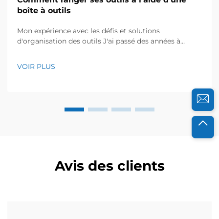
boîte à outils
Mon expérience avec les défis et solutions
d'organisation des outils J'ai passé des années à
travailler avec des équipes de maintenance dans des
usines de production, et je connais personnellement
VOIR PLUS
l'impact négatif du désordre causé par les outils mal
rangés, qui ralentit le travail et crée de la frustration. Il
y a quelques années, l'équipe avec laquelle je ...
Avis des clients