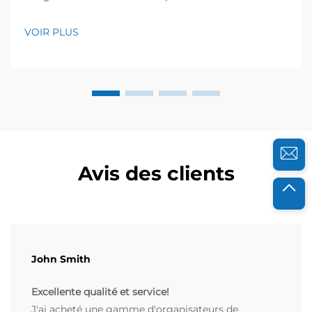
travailler avec des équipes de maintenance dans des
usines de production, et je connais personnellement
VOIR PLUS
l'impact négatif du désordre causé par les outils mal
rangés, qui ralentit le travail et crée de la frustration. Il
y a quelques années, l'équipe avec laquelle je ...
Avis des clients
John Smith
Excellente qualité et service!
J'ai acheté une gamme d'organisateurs de