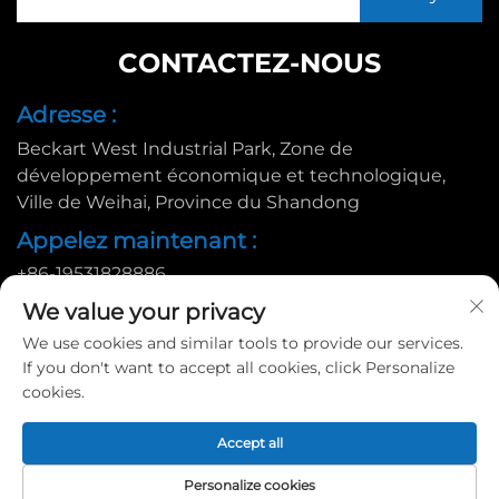
CONTACTEZ-NOUS
Adresse :
Beckart West Industrial Park, Zone de
développement économique et technologique,
Ville de Weihai, Province du Shandong
Appelez maintenant :
+86-19531828886
E-mail :
We value your privacy
We use cookies and similar tools to provide our services.
[email protected]
If you don't want to accept all cookies, click Personalize
cookies.
Copyright © 2025 par Huadu Pallet Manufacturing Co., Ltd. |
Accept all
Politique de confidentialité
Personalize cookies