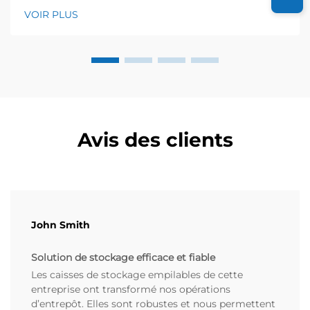
secteurs, j'ai pu constater de première main
VOIR PLUS
comment les caisses plastiques pliables transforment
le transport réutilisable. L'année dernière seulement,
j'ai collaboré avec une foo...
Avis des clients
John Smith
Solution de stockage efficace et fiable
Les caisses de stockage empilables de cette
entreprise ont transformé nos opérations
d’entrepôt. Elles sont robustes et nous permettent