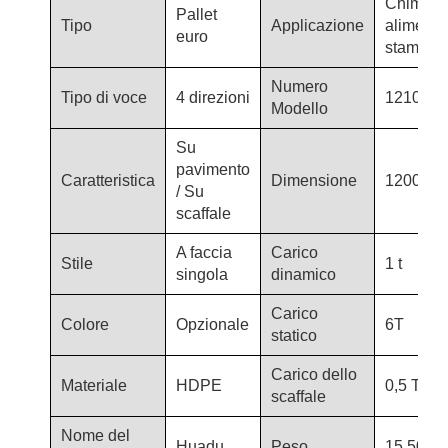
Chimico,
Pallet
Tipo
Applicazione
alimenta
euro
stampa, 
Numero
Tipo di voce
4 direzioni
1210-T8
Modello
Su
pavimento
Caratteristica
Dimensione
1200*10
/ Su
scaffale
A faccia
Carico
Stile
1 t
singola
dinamico
Carico
Colore
Opzionale
6T
statico
Carico dello
Materiale
HDPE
0,5 T
scaffale
Nome del
Huadu
Peso
15,50 kg