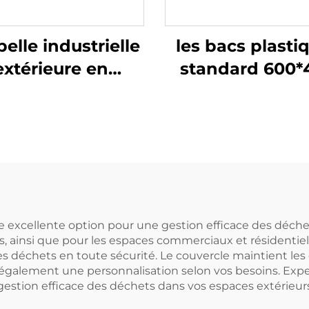
elle industrielle
les bacs plasti
extérieure en
standard 600*
tique de 120/240
sont plus effic
tres, corbeille à
lorsqu'ils sont ut
rdures, bacs à
avec des palet
déchets
1210.
e excellente option pour une gestion efficace des déchet
 ainsi que pour les espaces commerciaux et résidentiels
les déchets en toute sécurité. Le couvercle maintient les
s également une personnalisation selon vos besoins. Expe
gestion efficace des déchets dans vos espaces extérieur