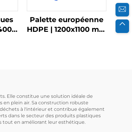
ques
Palette européenne
400
HDPE | 1200x1100 mm
aces
| Grille 1211 | Pour
ilisés
empilage/
tes
étagères/utilisation à
plat
s. Elle constitue une solution idéale de
 en plein air. Sa construction robuste
 déchets à l'intérieur et contribue également
rts dans le secteur des produits plastiques
s tout en améliorant leur esthétique.