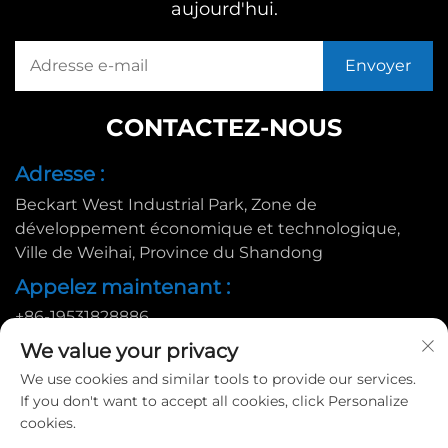
aujourd'hui.
CONTACTEZ-NOUS
Adresse :
Beckart West Industrial Park, Zone de
développement économique et technologique,
Ville de Weihai, Province du Shandong
Appelez maintenant :
+86-19531828886
E-mail :
We value your privacy
We use cookies and similar tools to provide our services.
[email protected]
If you don't want to accept all cookies, click Personalize
cookies.