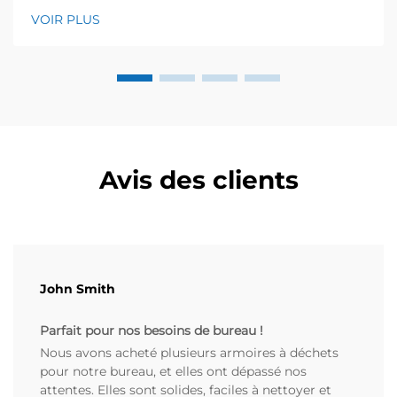
HDPE/PP améliorent la durabilité, l’hygiène et le
VOIR PLUS
retour sur investissement (ROI). Obtenez dès
maintenant les critères de sélection établis par nos
experts.
Avis des clients
John Smith
Parfait pour nos besoins de bureau !
Nous avons acheté plusieurs armoires à déchets
pour notre bureau, et elles ont dépassé nos
attentes. Elles sont solides, faciles à nettoyer et