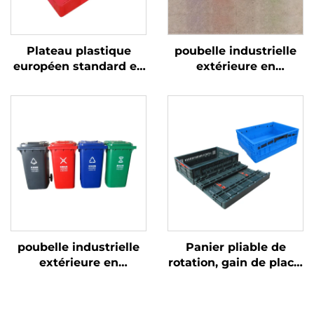
Plateau plastique
poubelle industrielle
européen standard en
extérieure en
HDPE 1200 * 1000 mm,
plastique de 120/240
1210, utilisé pour le
litres, corbeille à
stockage et le
ordures, bacs à
transport dans les
déchets
usines de production
de bouteilles de bière.
poubelle industrielle
Panier pliable de
extérieure en
rotation, gain de place,
plastique de 120/240
utilisé pour la rotation
litres, corbeille à
et le stockage de
ordures, bacs à
marchandises.