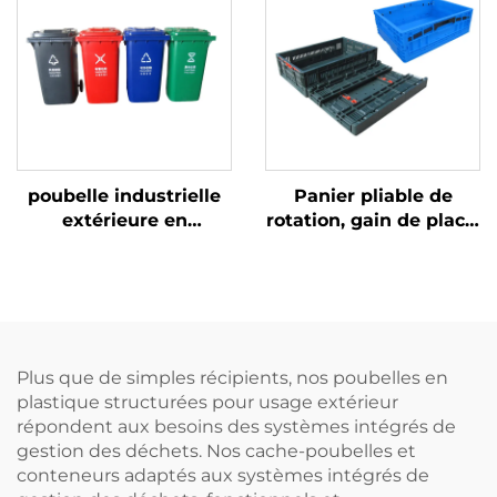
transport dans les
déchets
usines de production
de bouteilles de bière.
poubelle industrielle
Panier pliable de
extérieure en
rotation, gain de place,
plastique de 120/240
utilisé pour la rotation
litres, corbeille à
et le stockage de
ordures, bacs à
marchandises.
déchets
Plus que de simples récipients, nos poubelles en
plastique structurées pour usage extérieur
répondent aux besoins des systèmes intégrés de
gestion des déchets. Nos cache-poubelles et
conteneurs adaptés aux systèmes intégrés de