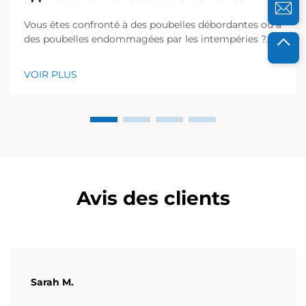
Vous êtes confronté à des poubelles débordantes ou à
des poubelles endommagées par les intempéries ?
Découvrez comment les solutions injectées en
HDPE/PP améliorent la durabilité, l’hygiène et le
VOIR PLUS
retour sur investissement (ROI). Obtenez dès
maintenant les critères de sélection établis par nos
experts.
Avis des clients
Sarah M.