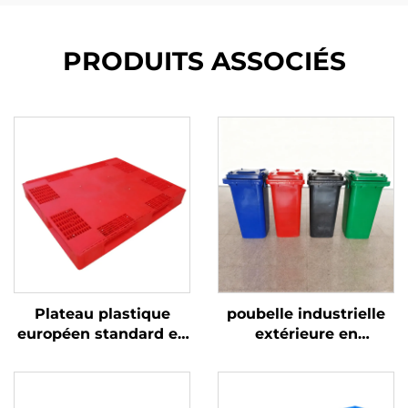
PRODUITS ASSOCIÉS
Plateau plastique
poubelle industrielle
européen standard en
extérieure en
HDPE 1200 * 1000 mm,
plastique de 120/240
1210, utilisé pour le
litres, corbeille à
stockage et le
ordures, bacs à