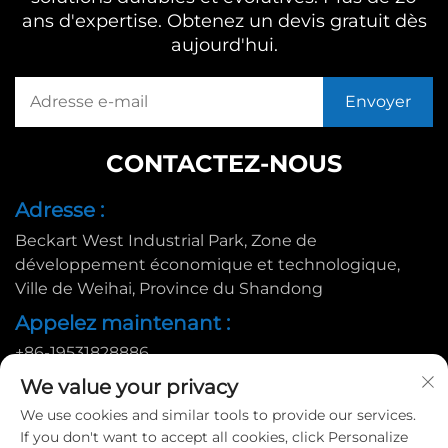
ans d'expertise. Obtenez un devis gratuit dès
aujourd'hui.
CONTACTEZ-NOUS
Adresse :
Beckart West Industrial Park, Zone de
développement économique et technologique,
Ville de Weihai, Province du Shandong
Appelez maintenant :
+86-19531828886
E-mail :
We value your privacy
We use cookies and similar tools to provide our services.
[email protected]
If you don't want to accept all cookies, click Personalize