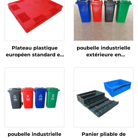
Plateau plastique
poubelle industrielle
européen standard en
extérieure en
HDPE 1200 * 1000 mm,
plastique de 120/240
1210, utilisé pour le
litres, corbeille à
stockage et le
ordures, bacs à
transport dans les
déchets
usines de production
de bouteilles de bière.
poubelle industrielle
Panier pliable de