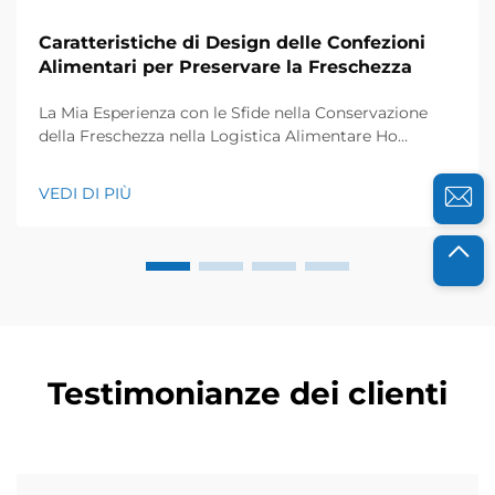
Caratteristiche di Design delle Confezioni
Alimentari per Preservare la Freschezza
La Mia Esperienza con le Sfide nella Conservazione
della Freschezza nella Logistica Alimentare Ho
lavorato con distributori alimentari e aziende di
catering per anni, e so quanto la freschezza sia
VEDI DI PIÙ
cruciale per il loro successo. Alcuni anni fa, un'azienda
agricola biologica locale si è rivolta a me...
Testimonianze dei clienti