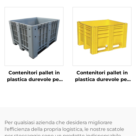
1200*1000 mm, griglia
1050 mm, griglia
1210, per logistica,
Sichuan 1010, nero
magazzino, trasporto
carbonio, per uso
industriale e rotazione
monouso per
esportazione
Contenitori pallet in
Contenitori pallet in
plastica durevole per
plastica durevole per
una logistica e un
una logistica e un
immagazzinamento
immagazzinamento
efficienti.
efficienti.
Per qualsiasi azienda che desidera migliorare
l'efficienza della propria logistica, le nostre scatole
per stoccaggio sono un prodotto indispensabile.