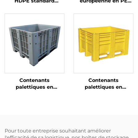
HDPE standard
européenne en PE
1200*1000 mm, modèle
1050 * 1050 mm, grille
1210 à grille, pour
1010 Sichuan, pour
logistique, entrepôt et
usage industriel noir
transport
carboné et rotation
export jetable
Contenants
Contenants
palettiques en
palettiques en
plastique durables
plastique durables
pour une logistique et
pour une logistique et
un stockage efficaces.
un stockage efficaces.
Pour toute entreprise souhaitant améliorer
l'efficacité de sa logistique, nos boîtes de stockage