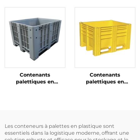
1200*1000 mm, modèle
1050 * 1050 mm, grille
1210 à grille, pour
1010 Sichuan, pour
logistique, entrepôt et
usage industriel noir
transport
carboné et rotation
export jetable
Contenants
Contenants
palettiques en
palettiques en
plastique durables
plastique durables
pour une logistique et
pour une logistique et
un stockage efficaces.
un stockage efficaces.
Les conteneurs à palettes en plastique sont
essentiels dans la logistique moderne, offrant une
solution robuste et efficace pour le stockage et le