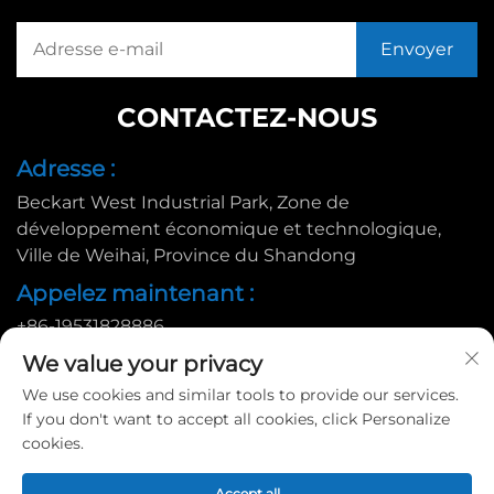
CONTACTEZ-NOUS
Adresse :
Beckart West Industrial Park, Zone de
développement économique et technologique,
Ville de Weihai, Province du Shandong
Appelez maintenant :
+86-19531828886
E-mail :
We value your privacy
We use cookies and similar tools to provide our services.
[email protected]
If you don't want to accept all cookies, click Personalize
cookies.
Copyright © 2025 par Huadu Pallet Manufacturing Co., Ltd. |
Accept all