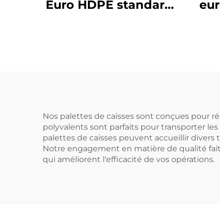
Euro HDPE standard
eu
1200*1000 mm,
1050
modèle 1210 à grille,
101
pour logistique,
usag
entrepôt et transport
car
e
Nos palettes de caisses sont conçues pour ré
polyvalents sont parfaits pour transporter les
palettes de caisses peuvent accueillir divers 
Notre engagement en matière de qualité fait q
qui améliorent l'efficacité de vos opérations.