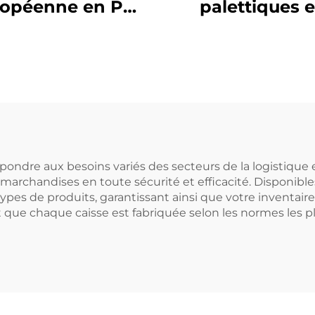
ropéenne en PE
palettiques 
 * 1050 mm, grille
plastique dura
0 Sichuan, pour
pour une logist
e industriel noir
et un stocka
boné et rotation
efficaces.
xport jetable
pondre aux besoins variés des secteurs de la logistique
 marchandises en toute sécurité et efficacité. Disponibles
types de produits, garantissant ainsi que votre inventaire
ue chaque caisse est fabriquée selon les normes les plus