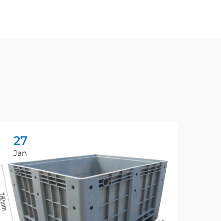
27
2
Jan
Ju