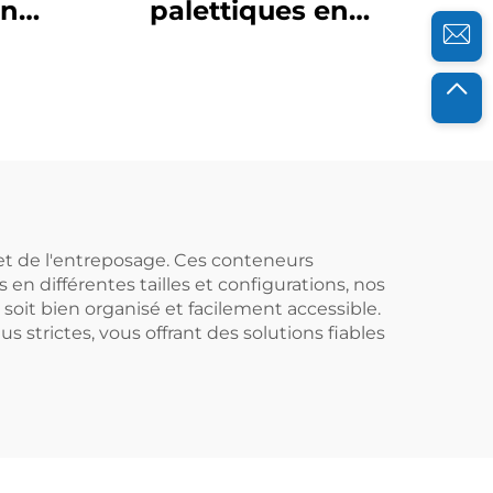
en
palettiques en
bles
plastique durables
ique
pour une logistique
ge
et un stockage
efficaces.
 et de l'entreposage. Ces conteneurs
 en différentes tailles et configurations, nos
 soit bien organisé et facilement accessible.
 strictes, vous offrant des solutions fiables