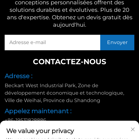
conceptions personnalisées offrent des
solutions durables et évolutives. Plus de 20
ans d'expertise. Obtenez un devis gratuit dès
aujourd'hui.
CONTACTEZ-NOUS
Adresse :
Beckart West Industrial Park, Zone de
développement économique et technologique,
Ville de Weihai, Province du Shandong
Appelez maintenant :
+86-19531828886
E-mail :
We value your privacy