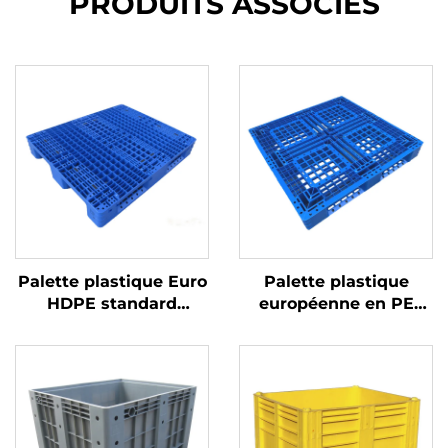
PRODUITS ASSOCIÉS
Palette plastique Euro
Palette plastique
HDPE standard
européenne en PE
1200*1000 mm, modèle
1050 * 1050 mm, grille
1210 à grille, pour
1010 Sichuan, pour
logistique, entrepôt et
usage industriel noir
transport
carboné et rotation
export jetable